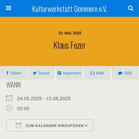
Kulturwerkstatt Gommern e.V.
23. Mai 2025
Klaus Fezer
Teilen
Tweet
Anpinnen
Mail
SMS
WANN
24.05.2025 - 10.08.2025
00:00
ZUM KALENDER HINZUFÜGEN
ICS herunterladen
Google Kalender