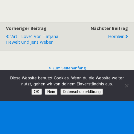
Vorheriger Beitrag
Nächster Beitrag
"Art - Love" Von Tatjana
Hörnlein
Hewelt Und Jens Weber
Zum Seitenanfang
Diese Website benutzt Cookies. Wenn du die Website weiter
Mobil
Desktop
nutzt, gehen wir von deinem Einverständnis aus.
OK
Nein
Datenschutzerklärung