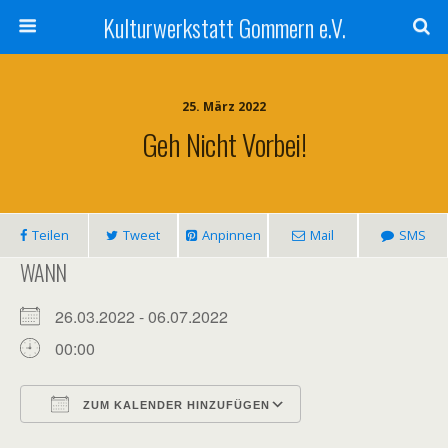
Kulturwerkstatt Gommern e.V.
25. März 2022
Geh Nicht Vorbei!
Teilen
Tweet
Anpinnen
Mail
SMS
WANN
26.03.2022 - 06.07.2022
00:00
ZUM KALENDER HINZUFÜGEN
ICS herunterladen
Google Kalender